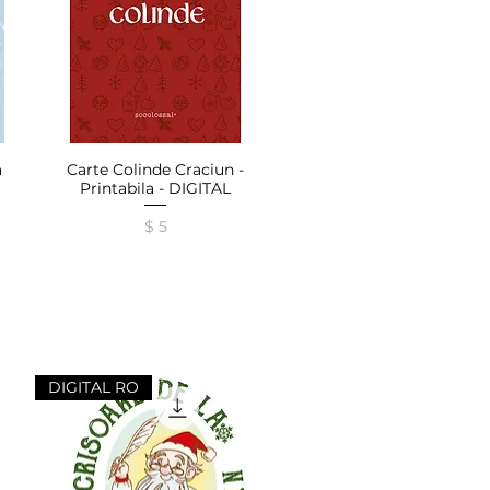
a
Carte Colinde Craciun -
Afișare rapidă
Printabila - DIGITAL
Preț
$ 5
DIGITAL RO