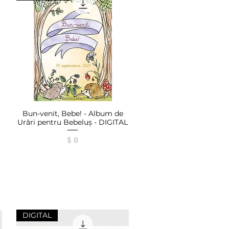
Bun-venit, Bebe! - Album de
Afișare rapidă
Urări pentru Bebeluș - DIGITAL
Preț
$ 8
DIGITAL