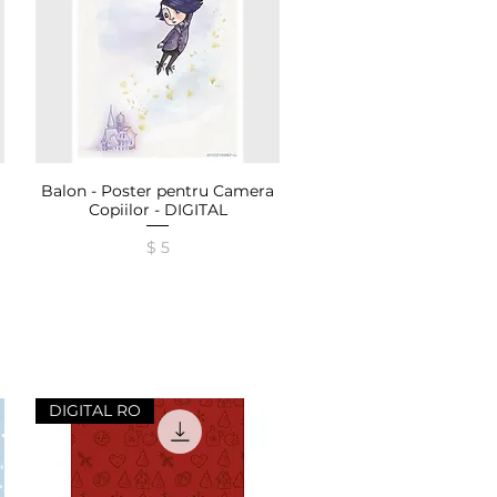
Balon - Poster pentru Camera
Afișare rapidă
Copiilor - DIGITAL
Preț
$ 5
DIGITAL RO