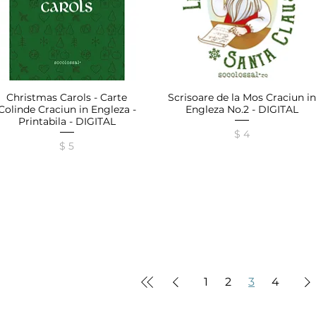
Christmas Carols - Carte
Scrisoare de la Mos Craciun in
Afișare rapidă
Afișare rapidă
Colinde Craciun in Engleza -
Engleza No.2 - DIGITAL
Printabila - DIGITAL
Preț
$ 4
Preț
$ 5
1
2
3
4