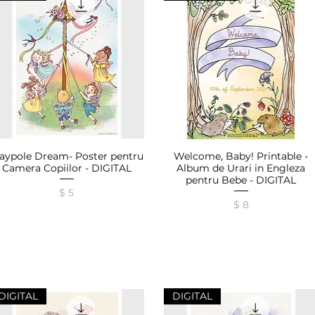
aypole Dream- Poster pentru
Welcome, Baby! Printable -
Afișare rapidă
Afișare rapidă
Camera Copiilor - DIGITAL
Album de Urari in Engleza
pentru Bebe - DIGITAL
Preț
$ 5
Preț
$ 8
DIGITAL
DIGITAL