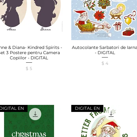
nne & Diana- Kindred Spirits -
Autocolante Sarbatori de Iarn
Afișare rapidă
Afișare rapidă
Set 3 Postere pentru Camera
- DIGITAL
Copiilor - DIGITAL
Preț
$ 4
Preț
$ 5
DIGITAL EN
DIGITAL EN