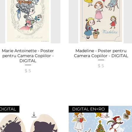
Marie Antoinette - Poster
Madeline - Poster pentru
Afișare rapidă
Afișare rapidă
pentru Camera Copiilor -
Camera Copiilor - DIGITAL
DIGITAL
Preț
$ 5
Preț
$ 5
DIGITAL
DIGITAL EN+RO