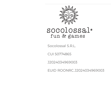
Socolossal S.R.L.
CUI
50774865
J2024034969003
EUID ROONRC.J2024034969003