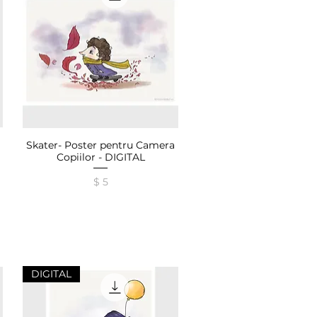
Skater- Poster pentru Camera
Afișare rapidă
Copiilor - DIGITAL
Preț
$ 5
DIGITAL