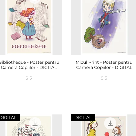
Bibliotheque - Poster pentru
Micul Print - Poster pentru
Afișare rapidă
Afișare rapidă
Camera Copiilor - DIGITAL
Camera Copiilor - DIGITAL
Preț
Preț
$ 5
$ 5
DIGITAL
DIGITAL