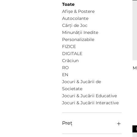
Toate
Afișe & Postere
Autocolante
Cărți de Joc
Minunății Inedite
Personalizabile
FIZICE
DIGITALE
Crăciun
RO
M
EN
Jocuri & Jucării de
Societate
Jocuri & Jucării Educative
Jocuri & Jucării Interactive
Preț