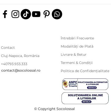
Întrebări Frecvente
Modalități de Plată
Contact
Livrare & Retur
Cluj-Napoca, România
Termeni & Condiții
+40793.933.333
contact@socolossal.ro
Politica de Confidențialitate
© Copyright Socolossal