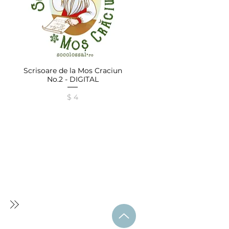
Scrisoare de la Mos Craciun
Afișare rapidă
No.2 - DIGITAL
Preț
$ 4