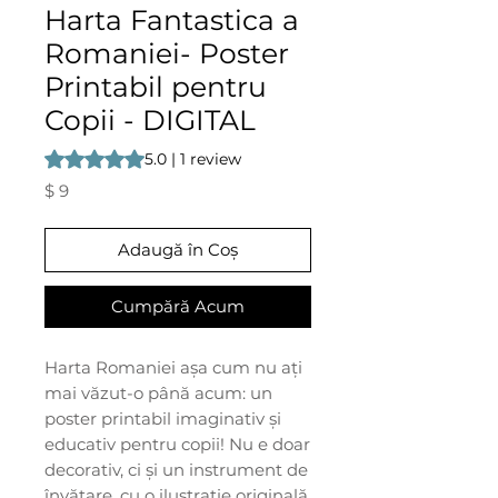
Harta Fantastica a
Romaniei- Poster
Printabil pentru
Copii - DIGITAL
Rating is 5.0 out of five stars based on 1 review
5.0 | 1 review
Preț
$ 9
Adaugă în Coș
Cumpără Acum
Harta Romaniei așa cum nu ați
mai văzut-o până acum: un
poster printabil imaginativ și
educativ pentru copii! Nu e doar
decorativ, ci și un instrument de
învățare, cu o ilustrație originală