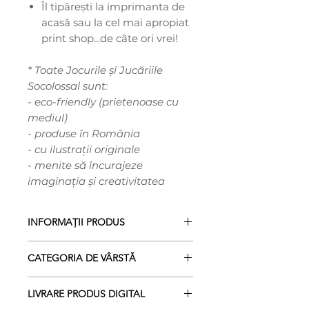
Îl tipărești la imprimanta de
acasă sau la cel mai apropiat
print shop...de câte ori vrei!
* Toate Jocurile și Jucăriile
Socolossal sunt:
- eco-friendly (prietenoase cu
mediul)
- produse în România
- cu ilustrații originale
- menite să încurajeze
imaginația și creativitatea
INFORMAȚII PRODUS
Acesta este un Produs
DIGITAL
în
CATEGORIA DE VÂRSTĂ
format
.PDF
!*
E gata de tipărit la imprimanta de
0+
acasă sau la print shop-ul local.
LIVRARE PRODUS DIGITAL
(ancorat într-un mod adecvat
Dimensiuni: A2 (42 x 59.4 cm /