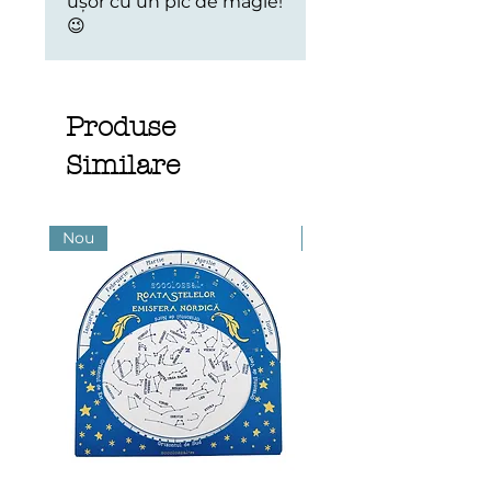
ușor cu un pic de magie!
😉
Produse
Similare
Nou
Nou