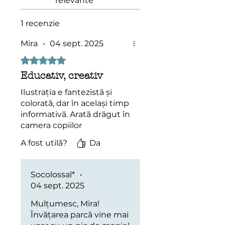
relevante
1 recenzie
Mira
•
04 sept. 2025
Evaluat(ă) cu 5 din 5 stele.
Educativ, creativ
Ilustrația e fantezistă și
colorată, dar în același timp
informativă. Arată drăgut în
camera copiilor
A fost utilă?
Da
Socolossal*
•
04 sept. 2025
Mulțumesc, Mira!
Învățarea parcă vine mai